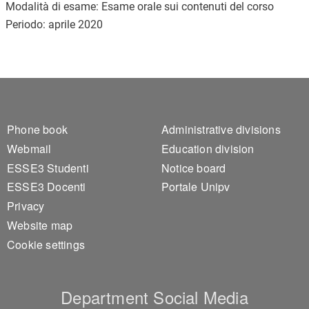
Modalità di esame: Esame orale sui contenuti del corso
Periodo: aprile 2020
Footer 1
Footer 2
Phone book
Administrative divisions
Webmail
Education division
ESSE3 Studenti
Notice board
ESSE3 Docenti
Portale Unipv
Privacy
Website map
Cookie settings
Department Social Media